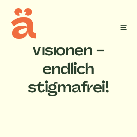
Wir
haben
Visionen
–
Startseite
Über das mäd festival
Blog
endlich
Kontakt
stigmafrei!
info@madfestival.de